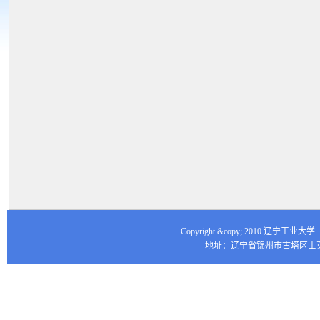
Copyright &copy; 2010 辽宁工业大
地址：辽宁省锦州市古塔区士英街16