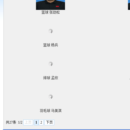
篮球 张劲松
篮球 杨兵
排球 孟欣
羽毛球 马美淇
共27条
1/2
上页
1
2
下页