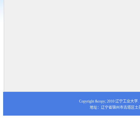
Copyright &copy; 2010 辽宁工业大
地址：辽宁省锦州市古塔区士英街16