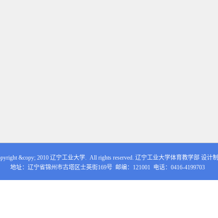
opyright &copy; 2010 辽宁工业大学. All rights reserved. 辽宁工业大学体育教学部 设计
地址：辽宁省锦州市古塔区士英街169号 邮编：121001 电话：0416-4199703