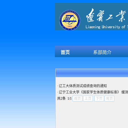
首页
系部简介
·
辽工大体质测试成绩查询的通知
·
辽宁工业大学《国家学生体质健康标准》 缓
共2条 1/1
首页
上页
下页
尾页