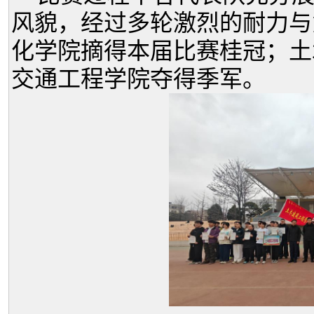
风貌，经过多轮激烈的耐力与
化学院摘得本届比赛桂冠；土
交通工程学院夺得季军。